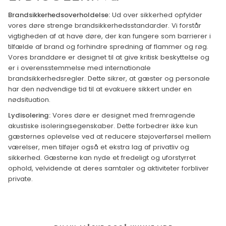
Brandsikkerhedsoverholdelse:
Ud over sikkerhed opfylder
vores døre strenge brandsikkerhedsstandarder. Vi forstår
vigtigheden af at have døre, der kan fungere som barrierer i
tilfælde af brand og forhindre spredning af flammer og røg.
Vores branddøre er designet til at give kritisk beskyttelse og
er i overensstemmelse med internationale
brandsikkerhedsregler. Dette sikrer, at gæster og personale
har den nødvendige tid til at evakuere sikkert under en
nødsituation.
Lydisolering:
Vores døre er designet med fremragende
akustiske isoleringsegenskaber. Dette forbedrer ikke kun
gæsternes oplevelse ved at reducere støjoverførsel mellem
værelser, men tilføjer også et ekstra lag af privatliv og
sikkerhed. Gæsterne kan nyde et fredeligt og uforstyrret
ophold, velvidende at deres samtaler og aktiviteter forbliver
private.